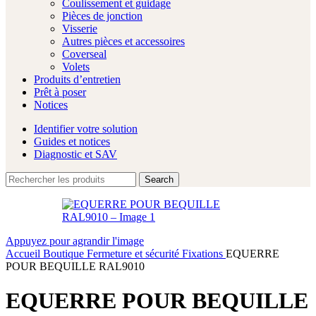
Coulissement et guidage
Pièces de jonction
Visserie
Autres pièces et accessoires
Coverseal
Volets
Produits d’entretien
Prêt à poser
Notices
Identifier votre solution
Guides et notices
Diagnostic et SAV
Search
Appuyez pour agrandir l'image
Accueil
Boutique
Fermeture et sécurité
Fixations
EQUERRE
POUR BEQUILLE RAL9010
EQUERRE POUR BEQUILLE