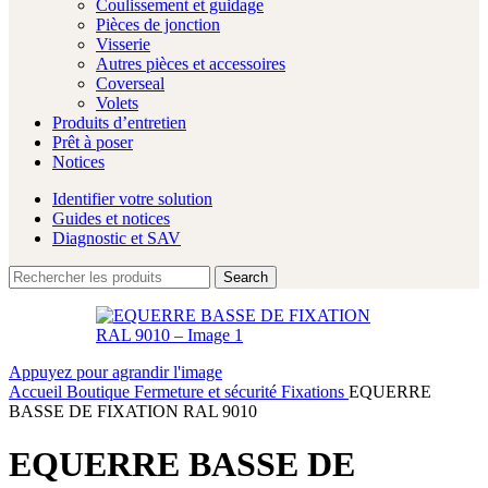
Coulissement et guidage
Pièces de jonction
Visserie
Autres pièces et accessoires
Coverseal
Volets
Produits d’entretien
Prêt à poser
Notices
Identifier votre solution
Guides et notices
Diagnostic et SAV
Search
Appuyez pour agrandir l'image
Accueil
Boutique
Fermeture et sécurité
Fixations
EQUERRE
BASSE DE FIXATION RAL 9010
EQUERRE BASSE DE