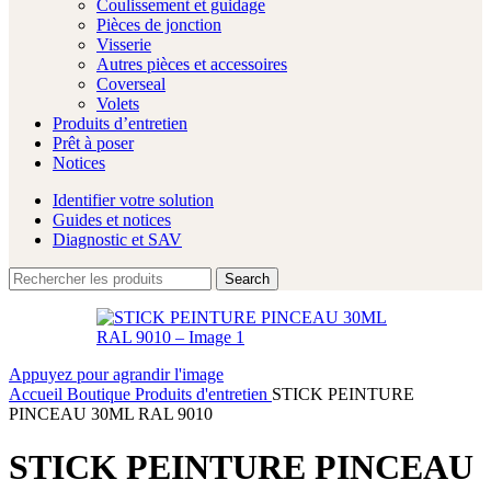
Coulissement et guidage
Pièces de jonction
Visserie
Autres pièces et accessoires
Coverseal
Volets
Produits d’entretien
Prêt à poser
Notices
Identifier votre solution
Guides et notices
Diagnostic et SAV
Search
Appuyez pour agrandir l'image
Accueil
Boutique
Produits d'entretien
STICK PEINTURE
PINCEAU 30ML RAL 9010
STICK PEINTURE PINCEAU