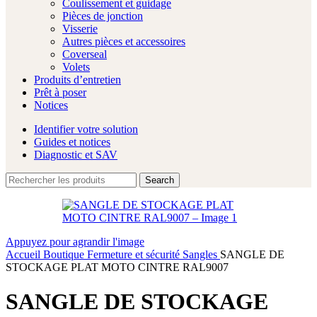
Coulissement et guidage
Pièces de jonction
Visserie
Autres pièces et accessoires
Coverseal
Volets
Produits d’entretien
Prêt à poser
Notices
Identifier votre solution
Guides et notices
Diagnostic et SAV
Search
Appuyez pour agrandir l'image
Accueil
Boutique
Fermeture et sécurité
Sangles
SANGLE DE
STOCKAGE PLAT MOTO CINTRE RAL9007
SANGLE DE STOCKAGE